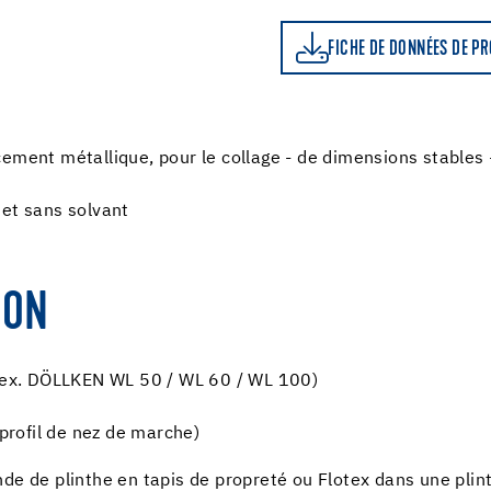
FICHE DE DONNÉES DE PRODUIT
LE CALCU
FICHE DE DONNÉES DE P
ement métallique, pour le collage - de dimensions stables 
 et sans solvant
ION
p.ex. DÖLLKEN WL 50 / WL 60 / WL 100)
 profil de nez de marche)
de de plinthe en tapis de propreté ou Flotex dans une pli