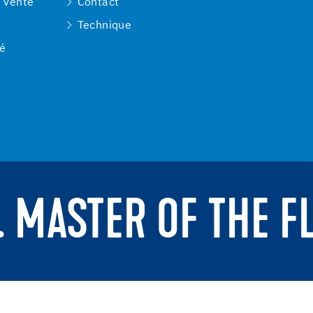
e vente
Contact
Technique
té
. MASTER OF THE F