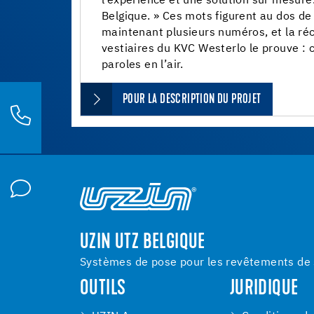
l’expérience et une solution sur mesure.
Belgique. » Ces mots figurent au dos d
maintenant plusieurs numéros, et la ré
vestiaires du KVC Westerlo le prouve : 
paroles en l’air.
POUR LA DESCRIPTION DU PROJET
UZIN UTZ BELGIQUE
Systèmes de pose pour les revêtements de s
OUTILS
JURIDIQUE