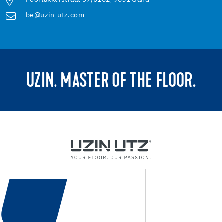
Poortakkerstraat 37/0102, 9051 Gand
be@uzin-utz.com
UZIN. MASTER OF THE FLOOR.