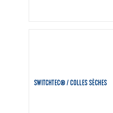
SWITCHTEC® / COLLES SÈCHES
SWITCHTEC® / COLLES SÈCHE
Collage de revêtement de sol en plein
Collage de profils, plinthes et plintes à
gorge