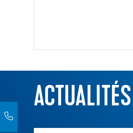
Collage de revêtement sur un escalier
Collage de revê
tement de sols sans laisser de trace
ACTUALITÉS