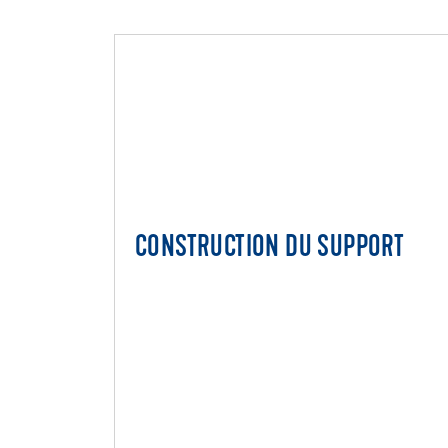
CONSTRUCTION DU SUPPORT
CONSTRUCTION DU SUPPOR
Système Turbolight®
Réalisation de chapes spéciales
Chapes autonivelantes
Revêtement minéral