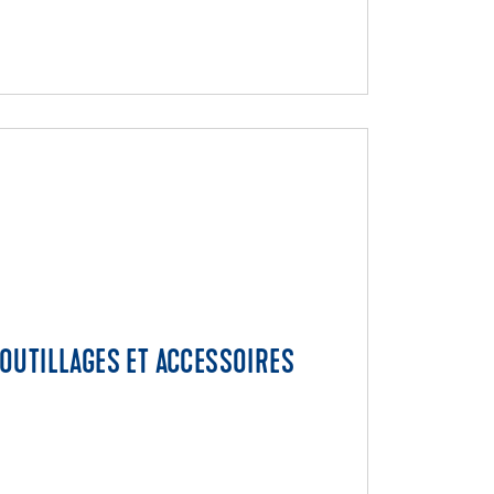
Collage escaliers, murs et profils
Fixation des revétements de sols
Pose des revêtements de sols
électro-conducteurs
OUTILLAGES ET ACCESSOIRES
OUTILLAGES ET ACCESSOIRES
Nettoyage et entretien
Outillages et accessoires
Vêtements professionels