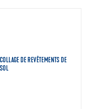
COLLAGE DE REVÊTEMENTS DE
COLLAGE DE REVÊTEMENTS DE
SOL
SOL
Collage et fixation des revêtements
décoratifs
Collage de revêtements textile
Collage de revêtements PVC et
caoutchouc
Collage de revêtements linoléum