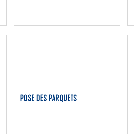
POSE DES PARQUETS
S
POSE DES PARQUETS
Primaires pour parquets
Colles parquets monocomposantes
Colles parquets bicomposantes