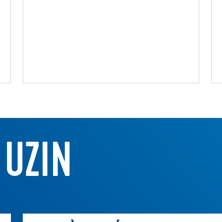
Colle parquet en dispersion
s
 UZIN