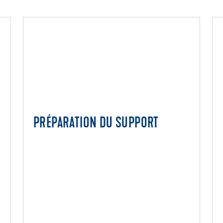
PRÉPARATION DU SUPPORT
T
PRÉPARATION DU SUPPORT
Traitement du support par un primaire
Nivellement et égalisation du support
Réparation du support
Sous-couches et plaques d'isolation
Thibaudes