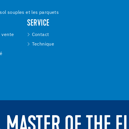
ol souples et les parquets
SERVICE
e vente
Contact
Technique
té
. MASTER OF THE F