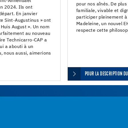
Sint-Annendael
pour nos aînés. De plus 
en 2024. Ils ont
familiale, vivable et di
épart. En janvier
participer pleinement à 
ze Sint-Augustinus » ont
Madeleine, un nouvel E
 Huis August ». Un nom
respecte cette philoso
arfaitement au nouveau
aire Technicarro-CAP a
ui a abouti à un
ù, nous aussi, aimerions
POUR LA DESCRIPTION DU