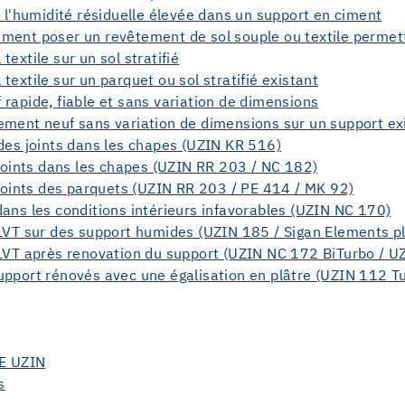
t l'humidité résiduelle élevée dans un support en ciment
ment poser un revêtement de sol souple ou textile permett
extile sur un sol stratifié
textile sur un parquet ou sol stratifié existant
rapide, fiable et sans variation de dimensions
ement neuf sans variation de dimensions sur un support ex
 des joints dans les chapes (UZIN KR 516)
 joints dans les chapes (UZIN RR 203 / NC 182)
 joints des parquets (UZIN RR 203 / PE 414 / MK 92)
ans les conditions intérieurs infavorables (UZIN NC 170)
 LVT sur des support humides (UZIN 185 / Sigan Elements p
 LVT après renovation du support (UZIN NC 172 BiTurbo / U
upport rénovés avec une égalisation en plâtre (UZIN 112 T
E UZIN
s