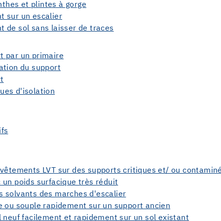
inthes et plintes à gorge
t sur un escalier
 de sol sans laisser de traces
t par un primaire
ation du support
t
ues d'isolation
ifs
evêtements LVT sur des supports critiques et/ ou contamin
un poids surfacique très réduit
 solvants des marches d'escalier
e ou souple rapidement sur un support ancien
 neuf facilement et rapidement sur un sol existant