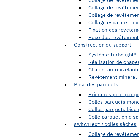
Collage de revêtemen
Collage de revêteme
Collage de revêtemen
Collage escaliers, mur
Fixation des revétem
Pose des revêtements
Construction du support
Système Turbolight®
Réalisation de chape
Chapes autonivelant
Revêtement minéral
Pose des parquets
Primaires pour parqu
Colles parquets mo
Colles parquets bic
Colle parquet en disp
switchTec® / colles sèches
Collage de revêtement