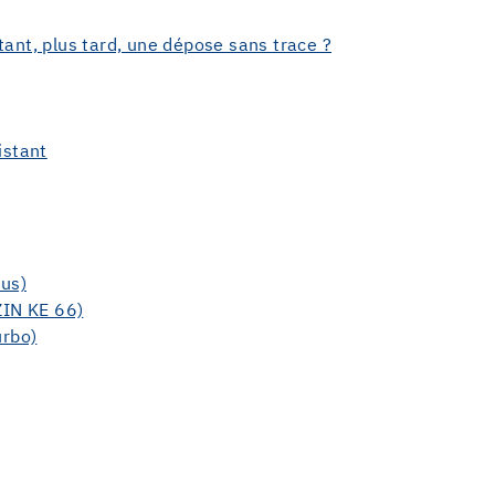
ant, plus tard, une dépose sans trace ?
istant
lus)
ZIN KE 66)
urbo)