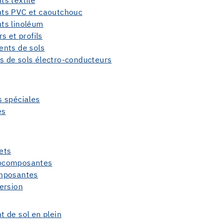
ts textile
nts PVC et caoutchouc
ts linoléum
s et profils
ents de sols
 de sols électro-conducteurs
s spéciales
es
ets
nocomposantes
omposantes
ersion
 de sol en plein