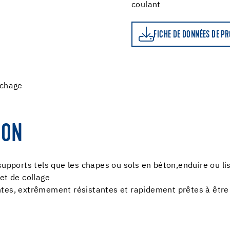
coulant
FICHE DE DONNÉES DE PRODUIT
LE CALCU
FICHE DE DONNÉES DE P
échage
ION
supports tels que les chapes ou sols en béton,enduire ou lis
et de collage
ntes, extrêmement résistantes et rapidement prêtes à être