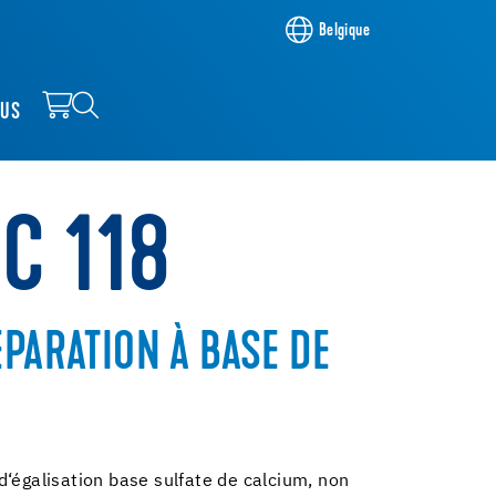
Belgique
OUS
C 118
ÉPARATION À BASE DE
d‘égalisation base sulfate de calcium, non