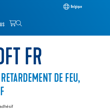
Belgique
OUS
OFT FR
À RETARDEMENT DE FEU,
IF
-adhésif