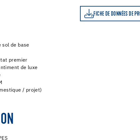
FICHE DE DONNÉES DE PRODUIT
LE CALCU
FICHE DE DONNÉES DE P
 sol de base
état premier
sentiment de luxe
e
M
mestique / projet)
ION
PES