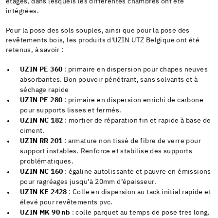
étages, dans lesquels les différentes chambres ont été
intégrées.
Pour la pose des sols souples, ainsi que pour la pose des
revêtements bois, les produits d'UZIN UTZ Belgique ont été
retenus, à savoir :
UZIN PE 360
: primaire en dispersion pour chapes neuves
absorbantes. Bon pouvoir pénétrant, sans solvants et à
séchage rapide
UZIN PE 280
: primaire en dispersion enrichi de carbone
pour supports lisses et fermés.
UZIN NC 182
: mortier de réparation fin et rapide à base de
ciment.
UZIN RR 201
: armature non tissé de fibre de verre pour
support instables. Renforce et stabilise des supports
problématiques.
UZIN NC 160
: égaline autolissante et pauvre en émissions
pour ragréages jusqu’à 20mm d’épaisseur.
UZIN KE 2428
: Colle en dispersion au tack initial rapide et
élevé pour revêtements pvc.
UZIN MK 90 nb
: colle parquet au temps de pose tres long,