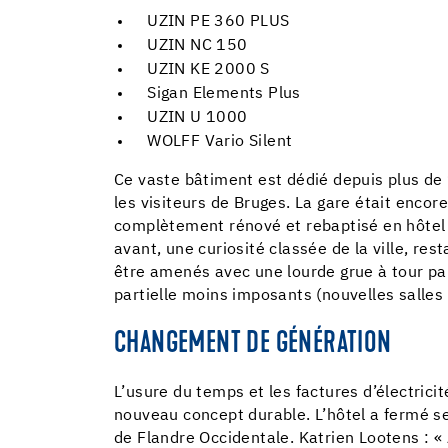
UZIN PE 360 PLUS
UZIN NC 150
UZIN KE 2000 S
Sigan Elements Plus
UZIN U 1000
WOLFF Vario Silent
Ce vaste bâtiment est dédié depuis plus de 1
les visiteurs de Bruges. La gare était encore
complètement rénové et rebaptisé en hôtel Po
avant, une curiosité classée de la ville, re
être amenés avec une lourde grue à tour pa
partielle moins imposants (nouvelles salles d
CHANGEMENT DE GÉNÉRATION
L’usure du temps et les factures d’électrici
nouveau concept durable. L’hôtel a fermé se
de Flandre Occidentale. Katrien Lootens : « 