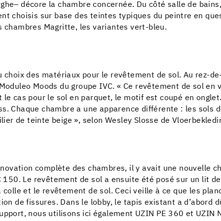
rghe– décore la chambre concernée. Du côté salle de bains,
nt choisis sur base des teintes typiques du peintre en quest
s chambres Magritte, les variantes vert-bleu.
 choix des matériaux pour le revêtement de sol. Au rez-de-c
r Moduleo Moods du groupe IVC. « Ce revêtement de sol en 
le cas pour le sol en parquet, le motif est coupé en onglet.
ss. Chaque chambre a une apparence différente : les sols 
ilier de teinte beige », selon Wesley Slosse de Vloerbekledi
 rénovation complète des chambres, il y avait une nouvelle
50. Le revêtement de sol a ensuite été posé sur un lit d
 colle et le revêtement de sol. Ceci veille à ce que les pla
on de fissures. Dans le lobby, le tapis existant a d’abord dû 
 support, nous utilisons ici également UZIN PE 360 et UZI