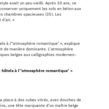
style avait un peu vieilli. Après 30 ans, ce
e conserver uniquement les sols en béton aux
des chambres spacieuses (35). Les
d’air. »
els à l’‘atmosphère romantique’ », explique
sent de manière dominante. L’atmosphère
ssiques belges aux calligraphies modernes–
x hôtels à l’‘atmosphère romantique’ »
la place à des cubes vitrés, avec douches de
bains, une tête marquante d’un maître belge