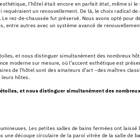
esthétique, l’hôtel était encore en parfait état, même si le 
 requéraient un renouvellement. De là, le choix radical d
rs. Le rez-de-chaussée fut préservé. Nous avons opté pour 
, entre autres avec un système avancé de renouvellement 
 étoiles, et nous distinguer simultanément des nombreux hôt
rence moderne sur mesure, où l’accent esthétique est pré
étaires de l’hôtel sont des amateurs d’art –des maîtres cla
 leurs hôtes.
re étoiles, et nous distinguer simultanément des nombreu
lumineuses. Les petites salles de bains fermées ont laissé 
ns une découpe circulaire de la paroi vitrée de la salle de 