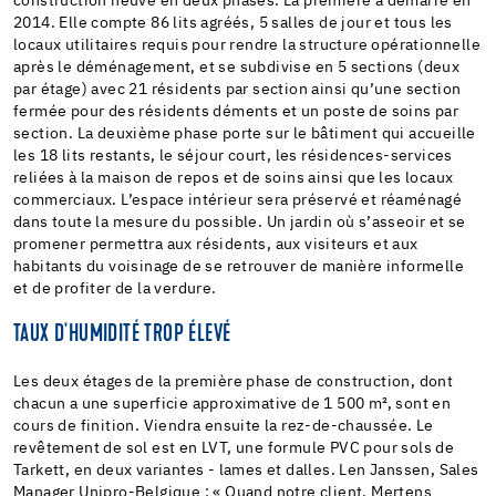
construction neuve en deux phases. La première a démarré en
2014. Elle compte 86 lits agréés, 5 salles de jour et tous les
locaux utilitaires requis pour rendre la structure opérationnelle
après le déménagement, et se subdivise en 5 sections (deux
par étage) avec 21 résidents par section ainsi qu’une section
fermée pour des résidents déments et un poste de soins par
section. La deuxième phase porte sur le bâtiment qui accueille
les 18 lits restants, le séjour court, les résidences-services
reliées à la maison de repos et de soins ainsi que les locaux
commerciaux. L’espace intérieur sera préservé et réaménagé
dans toute la mesure du possible. Un jardin où s’asseoir et se
promener permettra aux résidents, aux visiteurs et aux
habitants du voisinage de se retrouver de manière informelle
et de profiter de la verdure.
TAUX D'HUMIDITÉ TROP ÉLEVÉ
Les deux étages de la première phase de construction, dont
chacun a une superficie approximative de 1 500 m², sont en
cours de finition. Viendra ensuite la rez-de-chaussée. Le
revêtement de sol est en LVT, une formule PVC pour sols de
Tarkett, en deux variantes - lames et dalles. Len Janssen, Sales
Manager Unipro-Belgique : « Quand notre client, Mertens