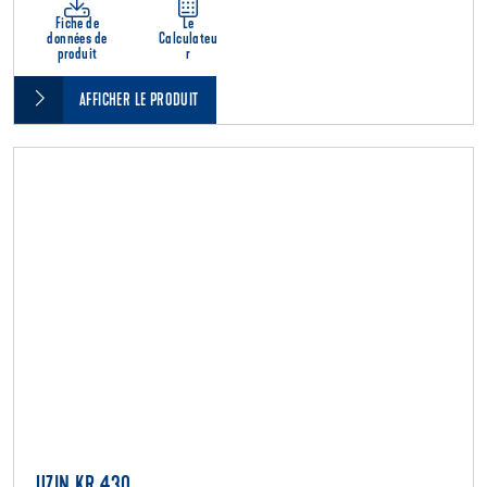
Fiche de
Le
données de
Calculateu
produit
r
AFFICHER LE PRODUIT
UZIN KR 430