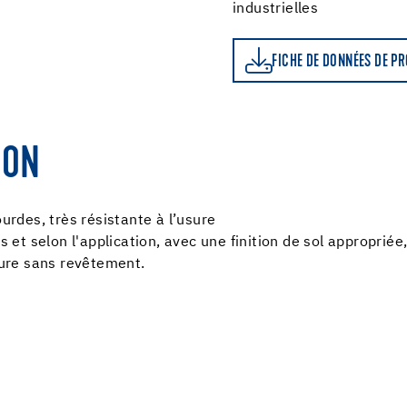
industrielles
FICHE DE DONNÉES DE PRODUIT
LE CALCU
FICHE DE DONNÉES DE P
ION
ourdes, très résistante à l’usure
t selon l'application, avec une finition de sol appropriée
ure sans revêtement.