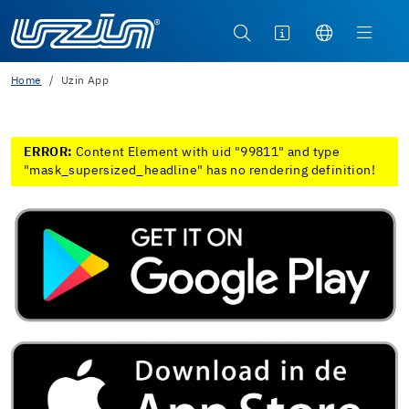
Home
Uzin App
ERROR:
Content Element with uid "99811" and type
"mask_supersized_headline" has no rendering definition!