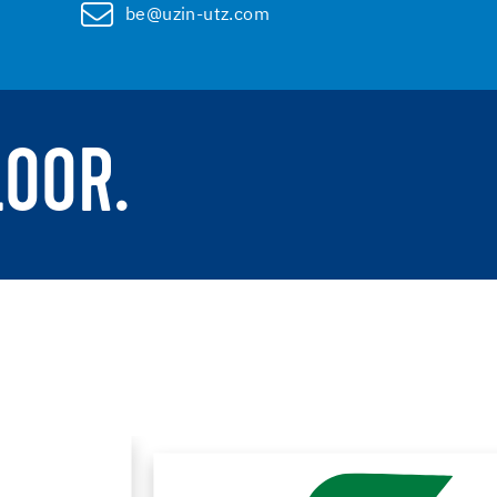
be@uzin-utz.com
LOOR.