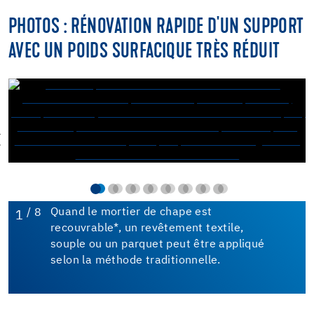
PHOTOS : RÉNOVATION RAPIDE D'UN SUPPORT
AVEC UN POIDS SURFACIQUE TRÈS RÉDUIT
/ 8
Quand le mortier de chape est
1
recouvrable*, un revêtement textile,
souple ou un parquet peut être appliqué
selon la méthode traditionnelle.