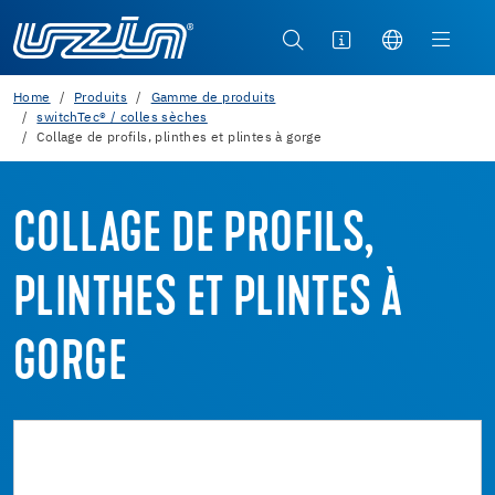
Home
Produits
Gamme de produits
switchTec® / colles sèches
Collage de profils, plinthes et plintes à gorge
COLLAGE DE PROFILS,
PLINTHES ET PLINTES À
GORGE