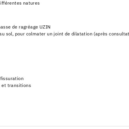
ifférentes natures
masse de ragréage UZIN
u sol, pour colmater un joint de dilatation (après consulta
 fissuration
s et transitions