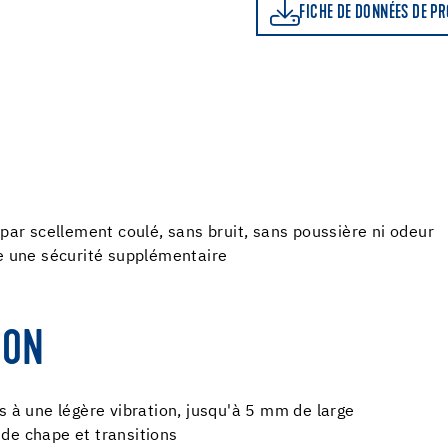
FICHE DE DONNÉES DE PRODUIT
LE CALCU
FICHE DE DONNÉES DE P
 par scellement coulé, sans bruit, sans poussière ni odeur
re une sécurité supplémentaire
ION
s à une légère vibration, jusqu'à 5 mm de large
de chape et transitions